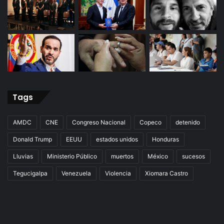
Tags
AMDC
CNE
Congreso Nacional
Copeco
detenido
Donald Trump
EEUU
estados unidos
Honduras
Lluvias
Ministerio Público
muertos
México
sucesos
Tegucigalpa
Venezuela
Violencia
Xiomara Castro