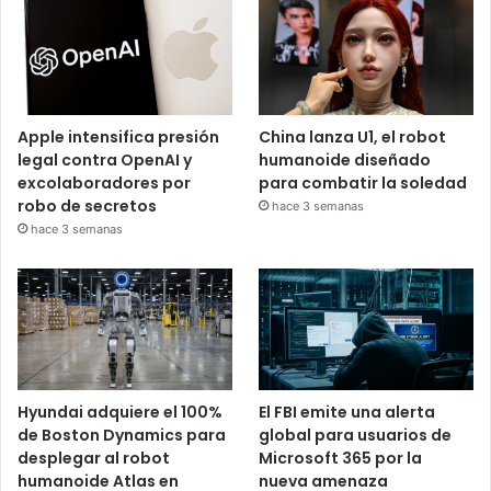
Apple intensifica presión
China lanza U1, el robot
legal contra OpenAI y
humanoide diseñado
excolaboradores por
para combatir la soledad
robo de secretos
hace 3 semanas
hace 3 semanas
Hyundai adquiere el 100%
El FBI emite una alerta
de Boston Dynamics para
global para usuarios de
desplegar al robot
Microsoft 365 por la
humanoide Atlas en
nueva amenaza