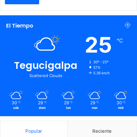
El Tiempo
25
℃
Tegucigalpa
30º - 25º
57%
5.36 km/h
Scattered Clouds
30
29
29
29
30
℃
℃
℃
℃
℃
sáb
dom
lun
mar
mié
Popular
Reciente