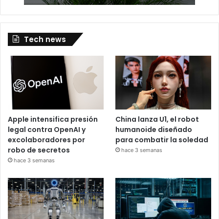
Tech news
Apple intensifica presión
China lanza U1, el robot
legal contra OpenAI y
humanoide diseñado
excolaboradores por
para combatir la soledad
robo de secretos
hace 3 semanas
hace 3 semanas