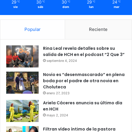
29
30
30
29
24
℃
℃
℃
℃
℃
vie
sáb
dom
lun
mar
Popular
Reciente
Rina Leal revela detalles sobre su
salida de HCH en el podcast “2 Que 3”
septiembre 4, 2024
Novio es “desenmascarado” en plena
boda por el padre de otra novia en
Choluteca
enero 27, 2023
Ariela Cáceres anuncia su último día
en HCH
mayo 2, 2024
Filtran vídeo íntimo de la pastora