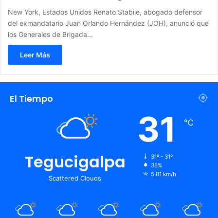
New York, Estados Unidos Renato Stabile, abogado defensor
del exmandatario Juan Orlando Hernández (JOH), anunció que
los Generales de Brigada…
Leer Más
El Tiempo
31
℃
Tegucigalpa
31º - 31º
35%
5.81 km/h
Scattered Clouds