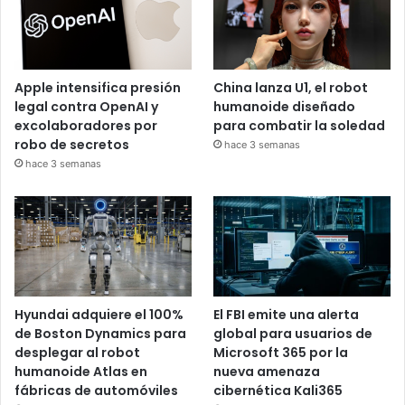
Apple intensifica presión
China lanza U1, el robot
legal contra OpenAI y
humanoide diseñado
excolaboradores por
para combatir la soledad
robo de secretos
hace 3 semanas
hace 3 semanas
Hyundai adquiere el 100%
El FBI emite una alerta
de Boston Dynamics para
global para usuarios de
desplegar al robot
Microsoft 365 por la
humanoide Atlas en
nueva amenaza
fábricas de automóviles
cibernética Kali365