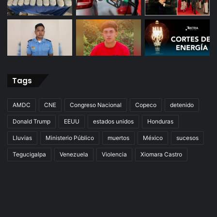
Tags
AMDC
CNE
Congreso Nacional
Copeco
detenido
Donald Trump
EEUU
estados unidos
Honduras
Lluvias
Ministerio Público
muertos
México
sucesos
Tegucigalpa
Venezuela
Violencia
Xiomara Castro