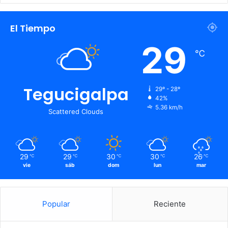
El Tiempo
29
℃
Tegucigalpa
29º - 28º
42%
5.36 km/h
Scattered Clouds
29
29
30
30
26
℃
℃
℃
℃
℃
vie
sáb
dom
lun
mar
Popular
Reciente