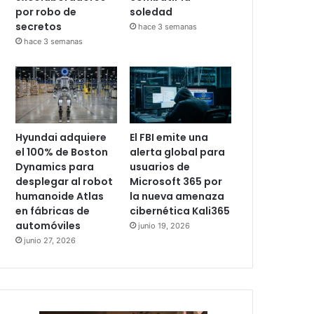
por robo de
soledad
secretos
hace 3 semanas
hace 3 semanas
Hyundai adquiere
El FBI emite una
el 100% de Boston
alerta global para
Dynamics para
usuarios de
desplegar al robot
Microsoft 365 por
humanoide Atlas
la nueva amenaza
en fábricas de
cibernética Kali365
automóviles
junio 19, 2026
junio 27, 2026