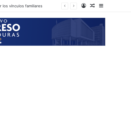
Log In
Random Article
Sidebar
 los vínculos familiares