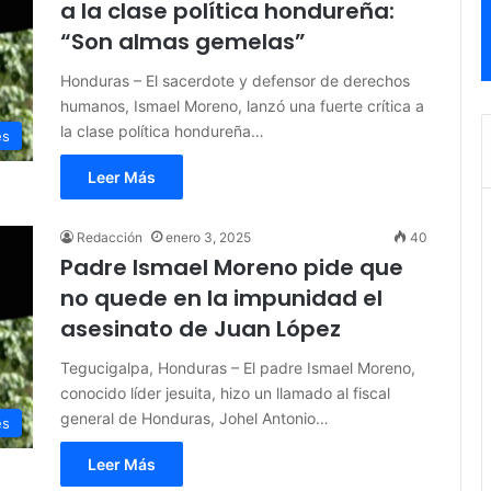
a la clase política hondureña:
“Son almas gemelas”
Honduras – El sacerdote y defensor de derechos
humanos, Ismael Moreno, lanzó una fuerte crítica a
la clase política hondureña…
es
Leer Más
Redacción
enero 3, 2025
40
Padre Ismael Moreno pide que
no quede en la impunidad el
asesinato de Juan López
Tegucigalpa, Honduras – El padre Ismael Moreno,
conocido líder jesuita, hizo un llamado al fiscal
general de Honduras, Johel Antonio…
es
Leer Más