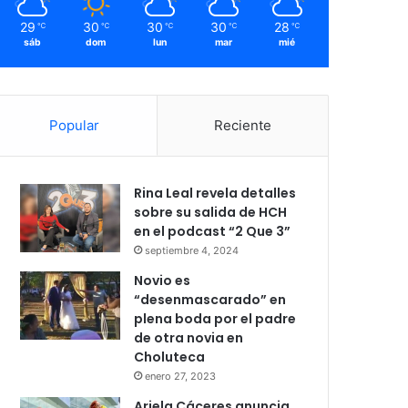
29
30
30
30
28
℃
℃
℃
℃
℃
sáb
dom
lun
mar
mié
Popular
Reciente
Rina Leal revela detalles
sobre su salida de HCH
en el podcast “2 Que 3”
septiembre 4, 2024
Novio es
“desenmascarado” en
plena boda por el padre
de otra novia en
Choluteca
enero 27, 2023
Ariela Cáceres anuncia