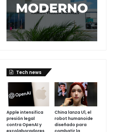
Tech news
Apple intensifica
China lanza U1, el
presión legal
robot humanoide
contra OpenAI y
diseñado para
excolaboradores
combatir la