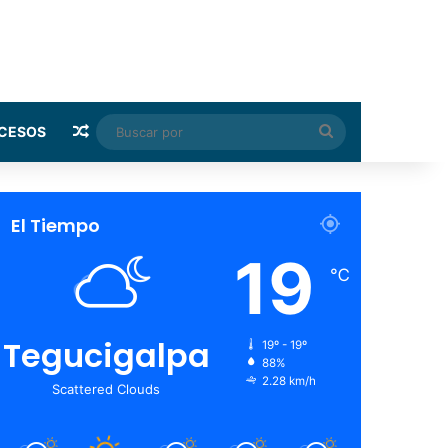
Random Article
Buscar
CESOS
por
El Tiempo
19
℃
Tegucigalpa
19º - 19º
88%
2.28 km/h
Scattered Clouds