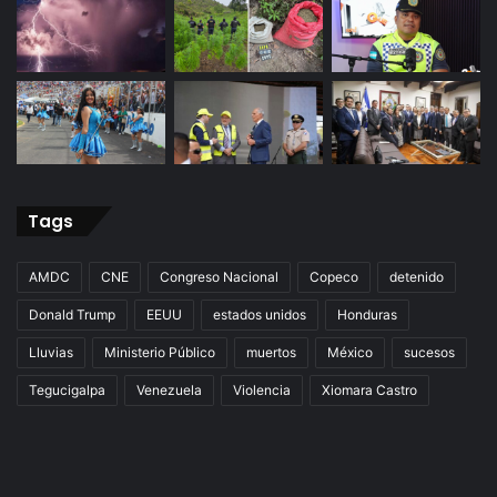
Tags
AMDC
CNE
Congreso Nacional
Copeco
detenido
Donald Trump
EEUU
estados unidos
Honduras
Lluvias
Ministerio Público
muertos
México
sucesos
Tegucigalpa
Venezuela
Violencia
Xiomara Castro