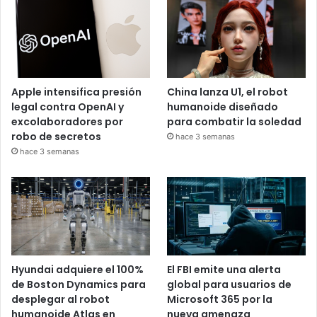
Apple intensifica presión
China lanza U1, el robot
legal contra OpenAI y
humanoide diseñado
excolaboradores por
para combatir la soledad
robo de secretos
hace 3 semanas
hace 3 semanas
Hyundai adquiere el 100%
El FBI emite una alerta
de Boston Dynamics para
global para usuarios de
desplegar al robot
Microsoft 365 por la
humanoide Atlas en
nueva amenaza