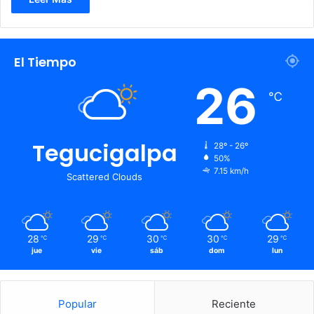
El Tiempo
26
℃
Tegucigalpa
28º - 26º
50%
7.15 km/h
Scattered Clouds
28
29
30
30
29
℃
℃
℃
℃
℃
jue
vie
sáb
dom
lun
Popular
Reciente