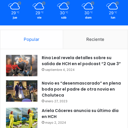
29
29
30
30
29
℃
℃
℃
℃
℃
jue
vie
sáb
dom
lun
Popular
Reciente
Rina Leal revela detalles sobre su
salida de HCH en el podcast “2 Que 3”
septiembre 4, 2024
Novio es “desenmascarado” en plena
boda por el padre de otra novia en
Choluteca
enero 27, 2023
Ariela Cáceres anuncia su último día
en HCH
mayo 2, 2024