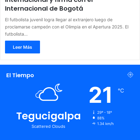
Internacional de Bogotá
El futbolista juvenil logra llegar al extranjero luego de
proclamarse campeón con el Olimpia en el Apertura 2025. El
futbolista…
Leer Más
El Tiempo
21
℃
Tegucigalpa
29º - 18º
88%
1.34 km/h
Scattered Clouds