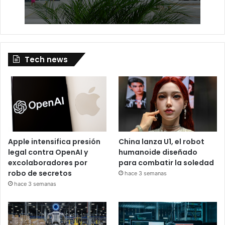
Tech news
Apple intensifica presión
China lanza U1, el robot
legal contra OpenAI y
humanoide diseñado
excolaboradores por
para combatir la soledad
robo de secretos
hace 3 semanas
hace 3 semanas