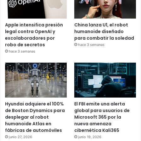
Apple intensifica presión
China lanza U1, el robot
legal contra OpenAI y
humanoide diseñado
excolaboradores por
para combatir la soledad
robo de secretos
hace 3 semanas
hace 3 semanas
Hyundai adquiere el 100%
El FBI emite una alerta
de Boston Dynamics para
global para usuarios de
desplegar al robot
Microsoft 365 por la
humanoide Atlas en
nueva amenaza
fábricas de automóviles
cibernética Kali365
junio 27, 2026
junio 19, 2026