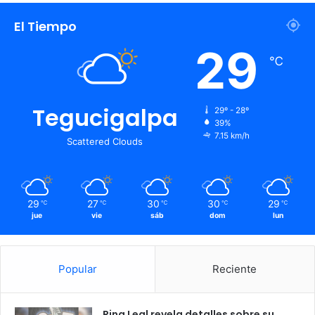
El Tiempo
29
℃
Tegucigalpa
29º - 28º
39%
7.15 km/h
Scattered Clouds
29
27
30
30
29
℃
℃
℃
℃
℃
jue
vie
sáb
dom
lun
Popular
Reciente
Rina Leal revela detalles sobre su