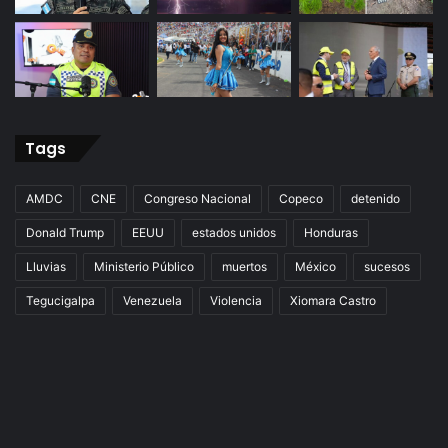
Tags
AMDC
CNE
Congreso Nacional
Copeco
detenido
Donald Trump
EEUU
estados unidos
Honduras
Lluvias
Ministerio Público
muertos
México
sucesos
Tegucigalpa
Venezuela
Violencia
Xiomara Castro