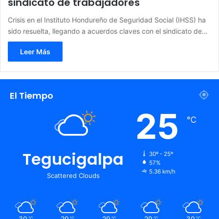
sindicato de trabajadores
Crisis en el Instituto Hondureño de Seguridad Social (IHSS) ha
sido resuelta, llegando a acuerdos claves con el sindicato de…
Leer Más
El Tiempo
25
℃
Tegucigalpa
30º - 25º
57%
5.36 km/h
Scattered Clouds
30
29
29
29
30
℃
℃
℃
℃
℃