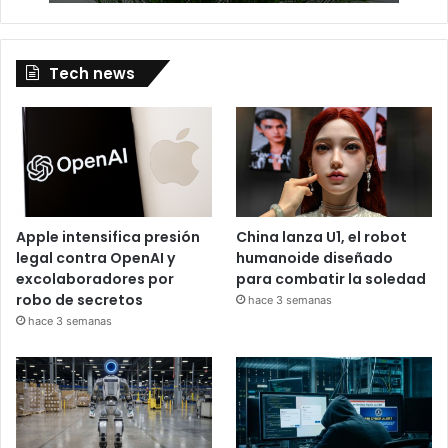
Tech news
Apple intensifica presión
China lanza U1, el robot
legal contra OpenAI y
humanoide diseñado
excolaboradores por
para combatir la soledad
robo de secretos
hace 3 semanas
hace 3 semanas