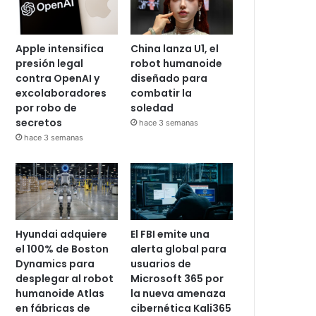
Apple intensifica
China lanza U1, el
presión legal
robot humanoide
contra OpenAI y
diseñado para
excolaboradores
combatir la
por robo de
soledad
secretos
hace 3 semanas
hace 3 semanas
Hyundai adquiere
El FBI emite una
el 100% de Boston
alerta global para
Dynamics para
usuarios de
desplegar al robot
Microsoft 365 por
humanoide Atlas
la nueva amenaza
en fábricas de
cibernética Kali365