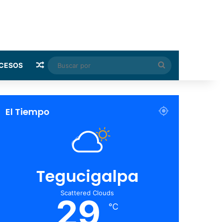
Random Article
Buscar
CESOS
por
El Tiempo
Tegucigalpa
Scattered Clouds
29
℃