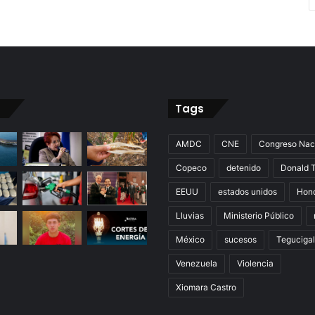
Tags
AMDC
CNE
Congreso Nac
Copeco
detenido
Donald 
EEUU
estados unidos
Hon
Lluvias
Ministerio Público
México
sucesos
Teguciga
Venezuela
Violencia
Xiomara Castro