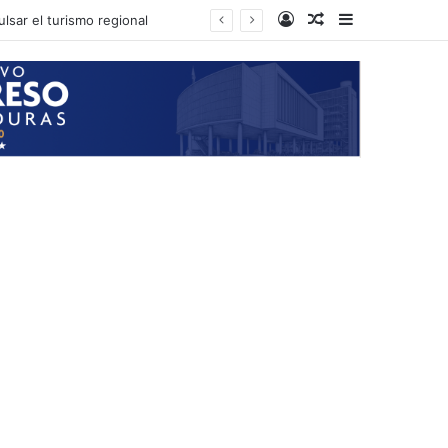
Log In
Random Article
Sidebar
lsar el turismo regional