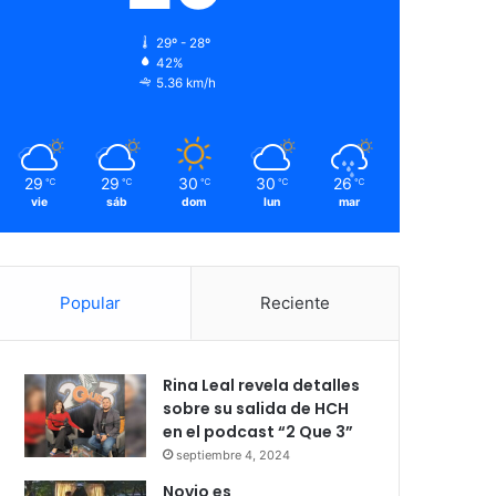
29º - 28º
42%
5.36 km/h
29
29
30
30
26
℃
℃
℃
℃
℃
vie
sáb
dom
lun
mar
Popular
Reciente
Rina Leal revela detalles
sobre su salida de HCH
en el podcast “2 Que 3”
septiembre 4, 2024
Novio es