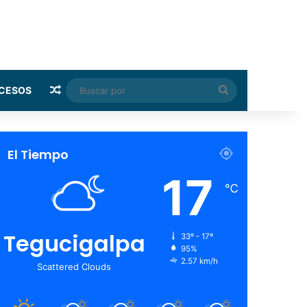
Random Article
Buscar
CESOS
por
El Tiempo
17
℃
Tegucigalpa
33º - 17º
95%
2.57 km/h
Scattered Clouds