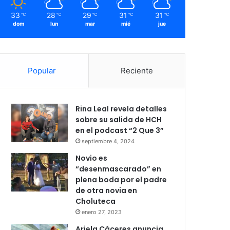
33
28
29
31
31
℃
℃
℃
℃
℃
dom
lun
mar
mié
jue
Popular
Reciente
Rina Leal revela detalles
sobre su salida de HCH
en el podcast “2 Que 3”
septiembre 4, 2024
Novio es
“desenmascarado” en
plena boda por el padre
de otra novia en
Choluteca
enero 27, 2023
Ariela Cáceres anuncia