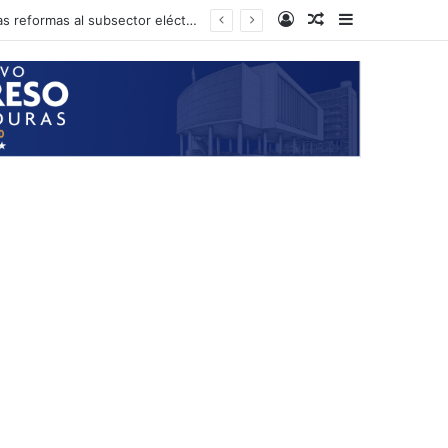
Log In
Random Article
Sidebar
Presidente del CN anuncia que el próximo martes podría iniciarse la aprobación de las reformas al subsector eléctrico