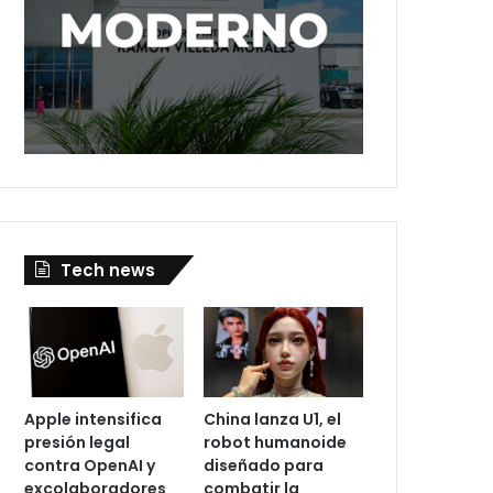
Tech news
Apple intensifica
China lanza U1, el
presión legal
robot humanoide
contra OpenAI y
diseñado para
excolaboradores
combatir la