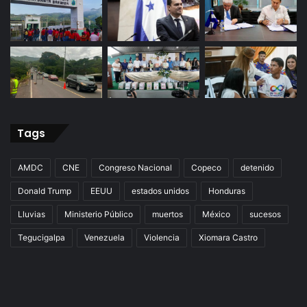
Tags
AMDC
CNE
Congreso Nacional
Copeco
detenido
Donald Trump
EEUU
estados unidos
Honduras
Lluvias
Ministerio Público
muertos
México
sucesos
Tegucigalpa
Venezuela
Violencia
Xiomara Castro