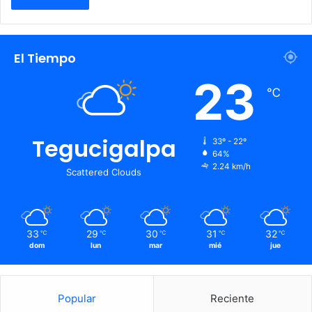
El Tiempo
23
℃
Tegucigalpa
33º - 22º
64%
2.24 km/h
Scattered Clouds
33
29
30
31
32
℃
℃
℃
℃
℃
dom
lun
mar
mié
jue
Popular
Reciente