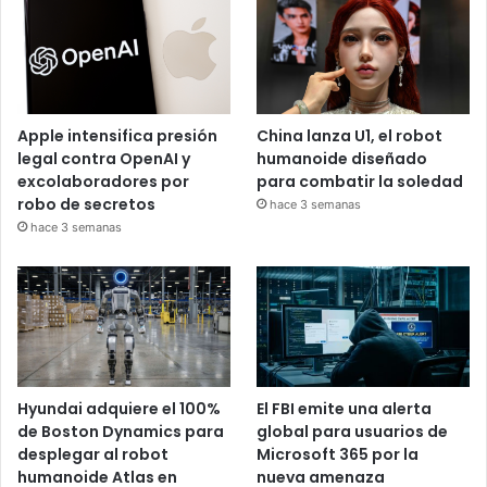
Apple intensifica presión
China lanza U1, el robot
legal contra OpenAI y
humanoide diseñado
excolaboradores por
para combatir la soledad
robo de secretos
hace 3 semanas
hace 3 semanas
Hyundai adquiere el 100%
El FBI emite una alerta
de Boston Dynamics para
global para usuarios de
desplegar al robot
Microsoft 365 por la
humanoide Atlas en
nueva amenaza