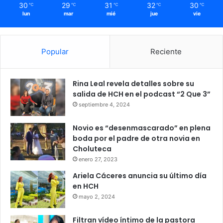
30
29
31
32
30
℃
℃
℃
℃
℃
lun
mar
mié
jue
vie
Popular
Reciente
Rina Leal revela detalles sobre su
salida de HCH en el podcast “2 Que 3”
septiembre 4, 2024
Novio es “desenmascarado” en plena
boda por el padre de otra novia en
Choluteca
enero 27, 2023
Ariela Cáceres anuncia su último día
en HCH
mayo 2, 2024
Filtran vídeo íntimo de la pastora