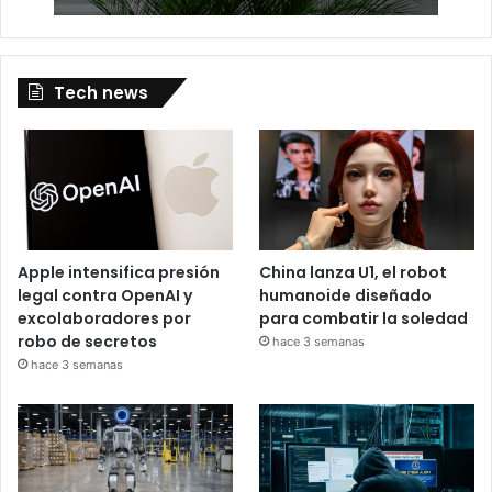
Tech news
Apple intensifica presión
China lanza U1, el robot
legal contra OpenAI y
humanoide diseñado
excolaboradores por
para combatir la soledad
robo de secretos
hace 3 semanas
hace 3 semanas