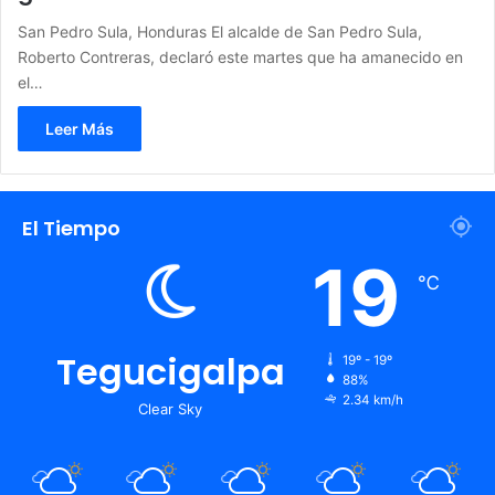
San Pedro Sula, Honduras El alcalde de San Pedro Sula,
Roberto Contreras, declaró este martes que ha amanecido en
el…
Leer Más
El Tiempo
19
℃
Tegucigalpa
19º - 19º
88%
2.34 km/h
Clear Sky