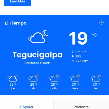
Leer Más
El Tiempo
19
℃
Tegucigalpa
19º - 19º
95%
2.28 km/h
Scattered Clouds
29
29
28
30
30
℃
℃
℃
℃
℃
jue
vie
sáb
dom
lun
Popular
Reciente