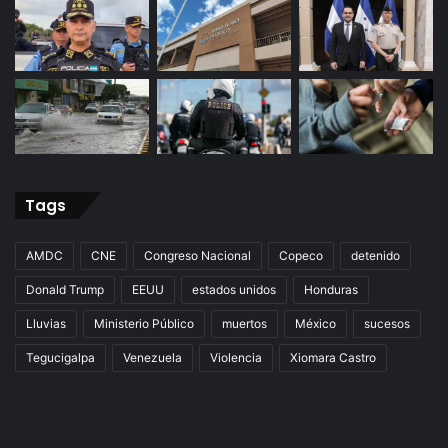
Tags
AMDC
CNE
Congreso Nacional
Copeco
detenido
Donald Trump
EEUU
estados unidos
Honduras
Lluvias
Ministerio Público
muertos
México
sucesos
Tegucigalpa
Venezuela
Violencia
Xiomara Castro