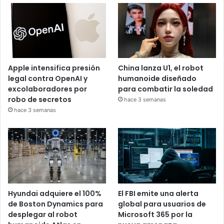
Apple intensifica presión
China lanza U1, el robot
legal contra OpenAI y
humanoide diseñado
excolaboradores por
para combatir la soledad
robo de secretos
hace 3 semanas
hace 3 semanas
Hyundai adquiere el 100%
El FBI emite una alerta
de Boston Dynamics para
global para usuarios de
desplegar al robot
Microsoft 365 por la