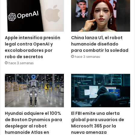
Apple intensifica presión
China lanza U1, el robot
legal contra OpenAI y
humanoide diseñado
excolaboradores por
para combatir la soledad
robo de secretos
hace 3 semanas
hace 3 semanas
Hyundai adquiere el 100%
El FBI emite una alerta
de Boston Dynamics para
global para usuarios de
desplegar al robot
Microsoft 365 por la
humanoide Atlas en
nueva amenaza