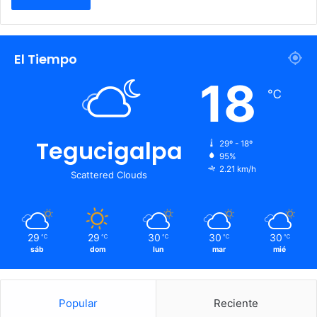
El Tiempo
18
℃
Tegucigalpa
29º - 18º
95%
2.21 km/h
Scattered Clouds
29
29
30
30
30
℃
℃
℃
℃
℃
sáb
dom
lun
mar
mié
Popular
Reciente