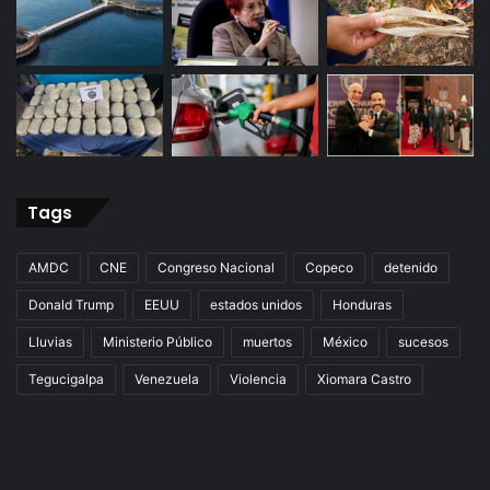
Tags
AMDC
CNE
Congreso Nacional
Copeco
detenido
Donald Trump
EEUU
estados unidos
Honduras
Lluvias
Ministerio Público
muertos
México
sucesos
Tegucigalpa
Venezuela
Violencia
Xiomara Castro