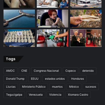
Tags
AMDC
CNE
Congreso Nacional
Copeco
detenido
Donald Trump
EEUU
estados unidos
Honduras
Lluvias
Ministerio Público
muertos
México
sucesos
Tegucigalpa
Venezuela
Violencia
Xiomara Castro