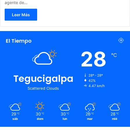
agente de…
Leer Más
El Tiempo
28
℃
Tegucigalpa
28º - 28º
42%
4.47 km/h
Scattered Clouds
29
30
30
26
28
℃
℃
℃
℃
℃
sáb
dom
lun
mar
mié