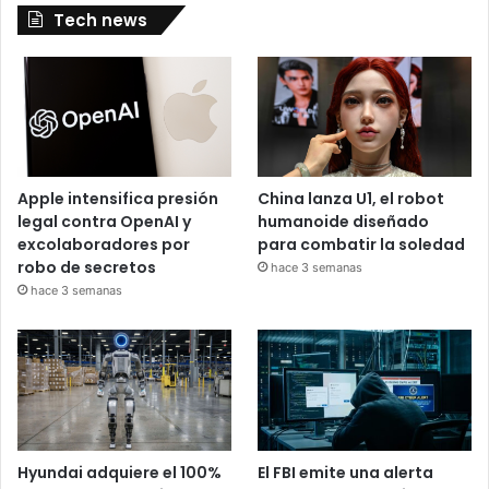
Tech news
Apple intensifica presión
China lanza U1, el robot
legal contra OpenAI y
humanoide diseñado
excolaboradores por
para combatir la soledad
robo de secretos
hace 3 semanas
hace 3 semanas
Hyundai adquiere el 100%
El FBI emite una alerta