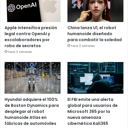
Apple intensifica presión
China lanza U1, el robot
legal contra OpenAI y
humanoide diseñado
excolaboradores por
para combatir la soledad
robo de secretos
hace 3 semanas
hace 3 semanas
Hyundai adquiere el 100%
El FBI emite una alerta
de Boston Dynamics para
global para usuarios de
desplegar al robot
Microsoft 365 por la
humanoide Atlas en
nueva amenaza
fábricas de automóviles
cibernética Kali365