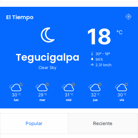
El Tiempo
18
℃
Tegucigalpa
30º - 18º
94%
2.31 km/h
Clear Sky
30
29
31
32
30
℃
℃
℃
℃
℃
lun
mar
mié
jue
vie
Popular
Reciente