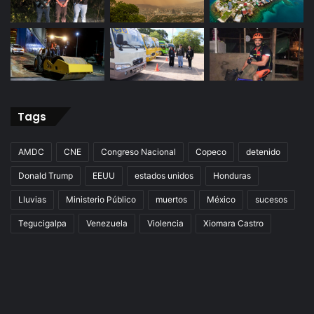
Tags
AMDC
CNE
Congreso Nacional
Copeco
detenido
Donald Trump
EEUU
estados unidos
Honduras
Lluvias
Ministerio Público
muertos
México
sucesos
Tegucigalpa
Venezuela
Violencia
Xiomara Castro