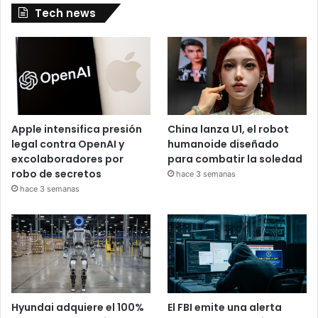
Tech news
Apple intensifica presión
China lanza U1, el robot
legal contra OpenAI y
humanoide diseñado
excolaboradores por
para combatir la soledad
robo de secretos
hace 3 semanas
hace 3 semanas
Hyundai adquiere el 100%
El FBI emite una alerta