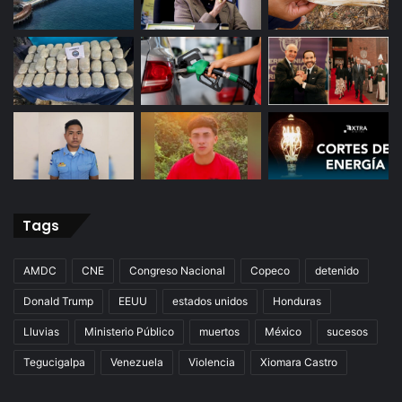
Tags
AMDC
CNE
Congreso Nacional
Copeco
detenido
Donald Trump
EEUU
estados unidos
Honduras
Lluvias
Ministerio Público
muertos
México
sucesos
Tegucigalpa
Venezuela
Violencia
Xiomara Castro