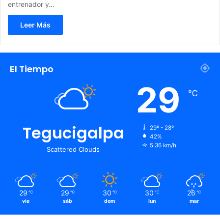
entrenador y…
Leer Más
El Tiempo
29
℃
Tegucigalpa
29º - 28º
42%
5.36 km/h
Scattered Clouds
29
29
30
30
26
℃
℃
℃
℃
℃
vie
sáb
dom
lun
mar