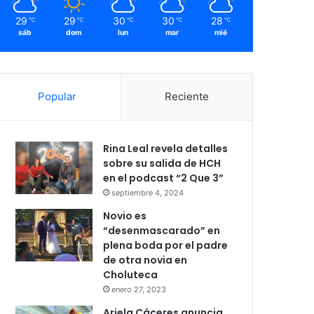
29
29
30
30
28
℃
℃
℃
℃
℃
sáb
dom
lun
mar
mié
Popular
Reciente
Rina Leal revela detalles
sobre su salida de HCH
en el podcast “2 Que 3”
septiembre 4, 2024
Novio es
“desenmascarado” en
plena boda por el padre
de otra novia en
Choluteca
enero 27, 2023
Ariela Cáceres anuncia