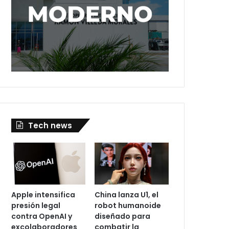
Tech news
Apple intensifica
China lanza U1, el
presión legal
robot humanoide
contra OpenAI y
diseñado para
excolaboradores
combatir la