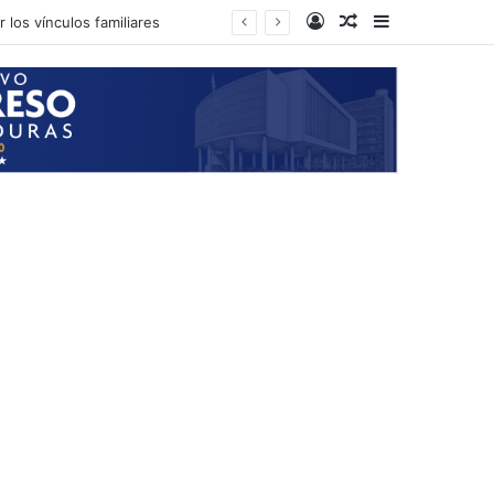
Log In
Random Article
Sidebar
 los vínculos familiares