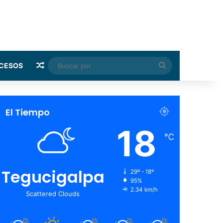
Random Article
Buscar
CESOS
por
El Tiempo
18
℃
Tegucigalpa
29º - 18º
95%
2.34 km/h
Scattered Clouds