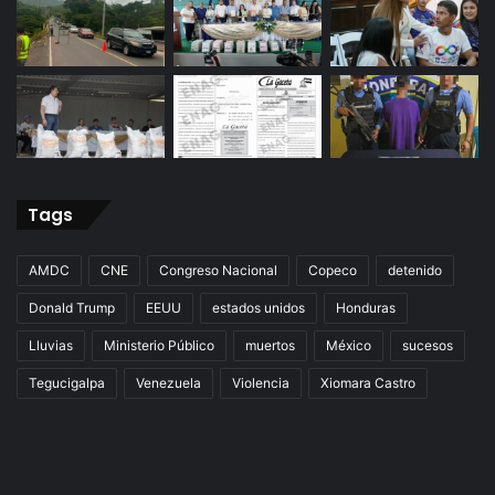
Tags
AMDC
CNE
Congreso Nacional
Copeco
detenido
Donald Trump
EEUU
estados unidos
Honduras
Lluvias
Ministerio Público
muertos
México
sucesos
Tegucigalpa
Venezuela
Violencia
Xiomara Castro