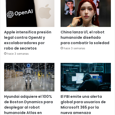
Apple intensifica presión
China lanza U1, el robot
legal contra OpenAI y
humanoide diseñado
excolaboradores por
para combatir la soledad
robo de secretos
hace 3 semanas
hace 3 semanas
Hyundai adquiere el 100%
El FBI emite una alerta
de Boston Dynamics para
global para usuarios de
desplegar al robot
Microsoft 365 por la
humanoide Atlas en
nueva amenaza