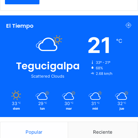
El Tiempo
21
℃
Tegucigalpa
33º - 21º
68%
2.68 km/h
Scattered Clouds
33
29
30
31
32
℃
℃
℃
℃
℃
dom
lun
mar
mié
jue
Popular
Reciente