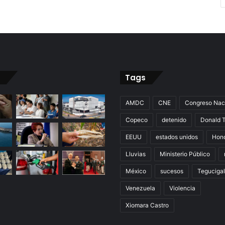
Tags
AMDC
CNE
Congreso Nac
Copeco
detenido
Donald 
EEUU
estados unidos
Hon
Lluvias
Ministerio Público
México
sucesos
Teguciga
Venezuela
Violencia
Xiomara Castro