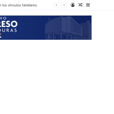
Log In
Random Article
Sidebar
 los vínculos familiares