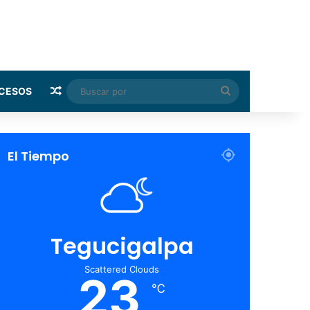
Random Article
Buscar
CESOS
por
El Tiempo
Tegucigalpa
Scattered Clouds
23
℃