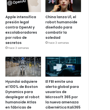
Apple intensifica
China lanza U1, el
presión legal
robot humanoide
contra OpenAI y
diseñado para
excolaboradores
combatir la
por robo de
soledad
secretos
hace 3 semanas
hace 3 semanas
Hyundai adquiere
El FBI emite una
el 100% de Boston
alerta global para
Dynamics para
usuarios de
desplegar al robot
Microsoft 365 por
humanoide Atlas
la nueva amenaza
en fábricas de
cibernética Kali365