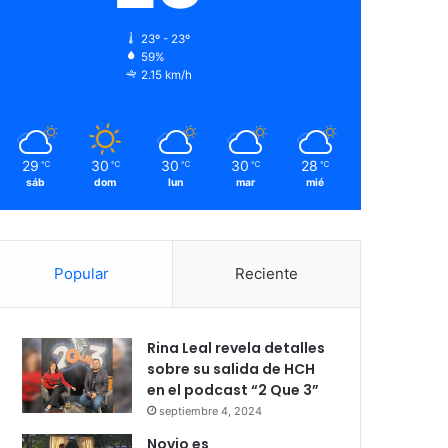
23º - 23º
59%
2.15 km/h
29
30
30
30
28
℃
℃
℃
℃
℃
sáb
dom
lun
mar
mié
Popular
Reciente
Rina Leal revela detalles
sobre su salida de HCH
en el podcast “2 Que 3”
septiembre 4, 2024
Novio es