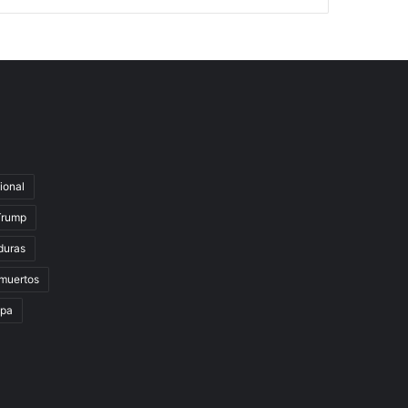
ional
Trump
duras
muertos
lpa