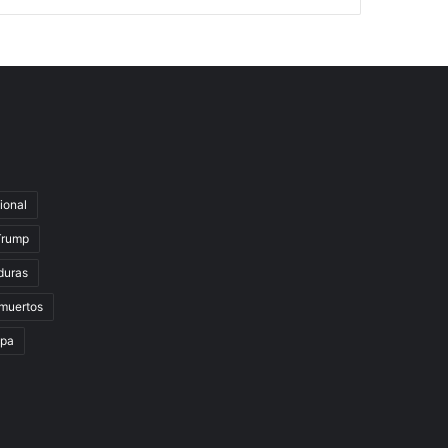
ional
Trump
duras
muertos
lpa