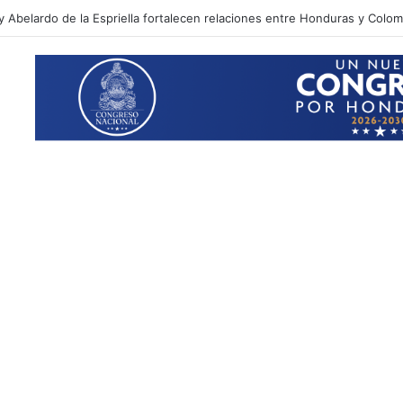
 tras atender denuncia por violencia doméstica en San Pedro Sula