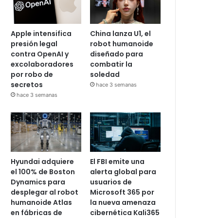
Apple intensifica
China lanza U1, el
presión legal
robot humanoide
contra OpenAI y
diseñado para
excolaboradores
combatir la
por robo de
soledad
secretos
hace 3 semanas
hace 3 semanas
Hyundai adquiere
El FBI emite una
el 100% de Boston
alerta global para
Dynamics para
usuarios de
desplegar al robot
Microsoft 365 por
humanoide Atlas
la nueva amenaza
en fábricas de
cibernética Kali365