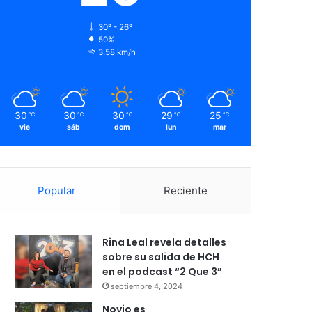
30º - 26º
50%
3.58 km/h
30
30
30
29
25
℃
℃
℃
℃
℃
vie
sáb
dom
lun
mar
Popular
Reciente
Rina Leal revela detalles
sobre su salida de HCH
en el podcast “2 Que 3”
septiembre 4, 2024
Novio es