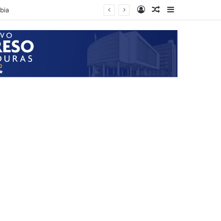
Log In
Random Article
Sidebar