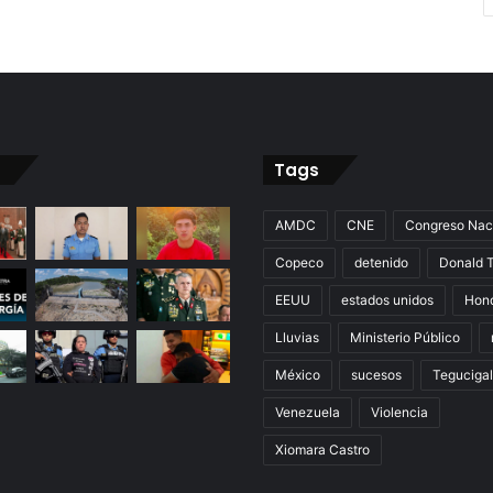
Tags
AMDC
CNE
Congreso Nac
Copeco
detenido
Donald 
EEUU
estados unidos
Hon
Lluvias
Ministerio Público
México
sucesos
Teguciga
Venezuela
Violencia
Xiomara Castro