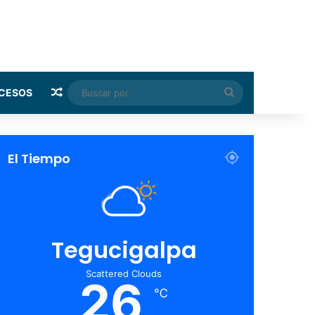
Random Article
Buscar
CESOS
por
El Tiempo
Tegucigalpa
Scattered Clouds
26
℃