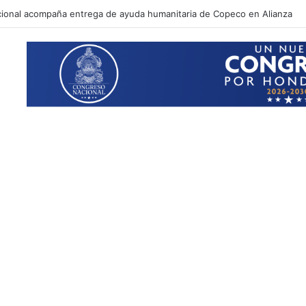
ará a famosos influencers por supuesta vinculación a estructuras de la