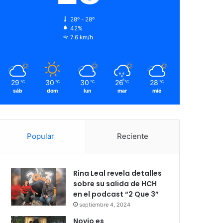
28º - 28º
42%
7.6 km/h
29
30
30
26
28
℃
℃
℃
℃
℃
sáb
dom
lun
mar
mié
Popular
Reciente
Rina Leal revela detalles
sobre su salida de HCH
en el podcast “2 Que 3”
septiembre 4, 2024
Novio es