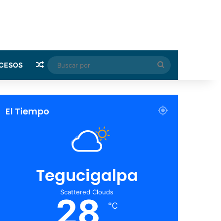
Random Article
Buscar
CESOS
por
El Tiempo
Tegucigalpa
Scattered Clouds
28
℃