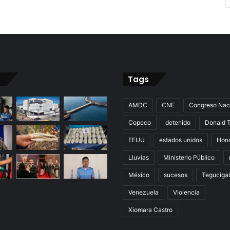
Tags
AMDC
CNE
Congreso Nac
Copeco
detenido
Donald 
EEUU
estados unidos
Hon
Lluvias
Ministerio Público
México
sucesos
Teguciga
Venezuela
Violencia
Xiomara Castro