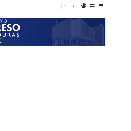
Log In
Random Article
Sidebar
vado de activos