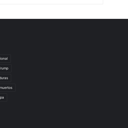
ional
Trump
duras
muertos
lpa