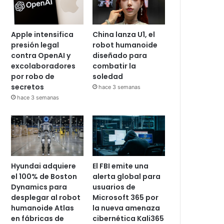
Apple intensifica
China lanza U1, el
presión legal
robot humanoide
contra OpenAI y
diseñado para
excolaboradores
combatir la
por robo de
soledad
secretos
hace 3 semanas
hace 3 semanas
Hyundai adquiere
El FBI emite una
el 100% de Boston
alerta global para
Dynamics para
usuarios de
desplegar al robot
Microsoft 365 por
humanoide Atlas
la nueva amenaza
en fábricas de
cibernética Kali365