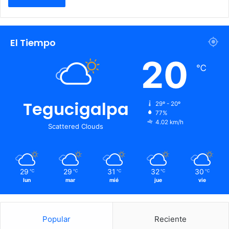
El Tiempo
20
℃
Tegucigalpa
29º - 20º
77%
4.02 km/h
Scattered Clouds
29
29
31
32
30
℃
℃
℃
℃
℃
lun
mar
mié
jue
vie
Popular
Reciente