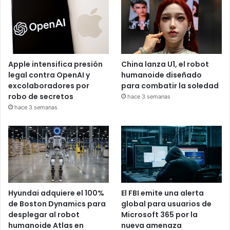
Apple intensifica presión
China lanza U1, el robot
legal contra OpenAI y
humanoide diseñado
excolaboradores por
para combatir la soledad
robo de secretos
hace 3 semanas
hace 3 semanas
Hyundai adquiere el 100%
El FBI emite una alerta
de Boston Dynamics para
global para usuarios de
desplegar al robot
Microsoft 365 por la
humanoide Atlas en
nueva amenaza