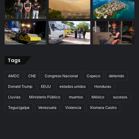
Tags
AMDC
CNE
Congreso Nacional
Copeco
detenido
Donald Trump
EEUU
estados unidos
Honduras
Lluvias
Ministerio Público
muertos
México
sucesos
Tegucigalpa
Venezuela
Violencia
Xiomara Castro