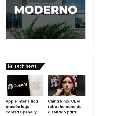
Tech news
Apple intensifica
China lanza U1, el
presión legal
robot humanoide
contra OpenAI y
diseñado para