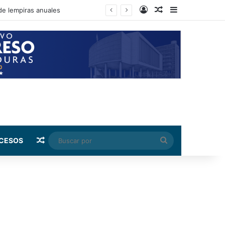
Log In
Random Article
Sidebar
de lempiras anuales
Random Article
Buscar
CESOS
por