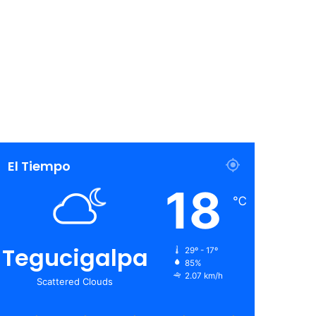
El Tiempo
18
℃
Tegucigalpa
29º - 17º
85%
2.07 km/h
Scattered Clouds