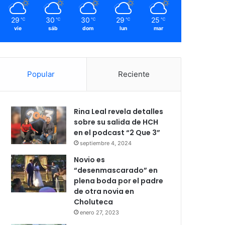
29
30
30
29
25
℃
℃
℃
℃
℃
vie
sáb
dom
lun
mar
Popular
Reciente
Rina Leal revela detalles
sobre su salida de HCH
en el podcast “2 Que 3”
septiembre 4, 2024
Novio es
“desenmascarado” en
plena boda por el padre
de otra novia en
Choluteca
enero 27, 2023