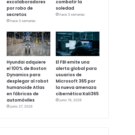
excolaboradores
combatir la
por robo de
soledad
secretos
hace 3 semanas
hace 3 semanas
Hyundai adquiere
El FBI emite una
el 100% de Boston
alerta global para
Dynamics para
usuarios de
desplegar al robot
Microsoft 365 por
humanoide Atlas
la nueva amenaza
en fábricas de
cibernética Kali365
automóviles
junio 19, 2026
junio 27, 2026