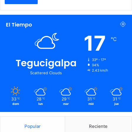
El Tiempo
17
℃
Tegucigalpa
33º - 17º
94%
2.43 km/h
Scattered Clouds
33
28
29
31
31
℃
℃
℃
℃
℃
dom
lun
mar
mié
jue
Popular
Reciente