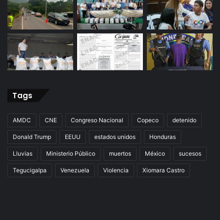
Tags
AMDC
CNE
Congreso Nacional
Copeco
detenido
Donald Trump
EEUU
estados unidos
Honduras
Lluvias
Ministerio Público
muertos
México
sucesos
Tegucigalpa
Venezuela
Violencia
Xiomara Castro