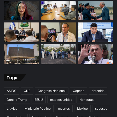
Tags
AMDC
CNE
Congreso Nacional
Copeco
detenido
Donald Trump
EEUU
estados unidos
Honduras
Lluvias
Ministerio Público
muertos
México
sucesos