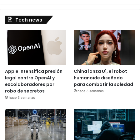
Tech news
Apple intensifica presión
China lanza U1, el robot
legal contra OpenAI y
humanoide diseñado
excolaboradores por
para combatir la soledad
robo de secretos
hace 3 semanas
hace 3 semanas