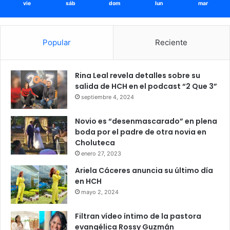
vie
sáb
dom
lun
mar
Popular
Reciente
Rina Leal revela detalles sobre su
salida de HCH en el podcast “2 Que 3”
septiembre 4, 2024
Novio es “desenmascarado” en plena
boda por el padre de otra novia en
Choluteca
enero 27, 2023
Ariela Cáceres anuncia su último día
en HCH
mayo 2, 2024
Filtran vídeo íntimo de la pastora
evangélica Rossy Guzmán