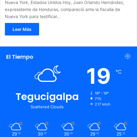
Nueva York, Estados Unidos Hoy, Juan Orlando Hernández,
expresidente de Honduras, compareció ante la fiscalía de
Nueva York para testificar…
Leer Más
El Tiempo
19
℃
Tegucigalpa
19º - 19º
71%
2.17 km/h
Scattered Clouds
29
30
30
29
25
℃
℃
℃
℃
℃