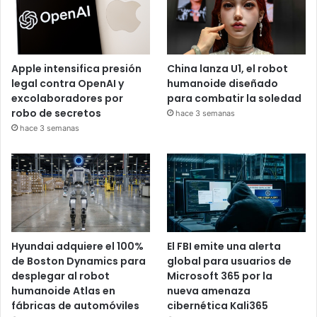
Apple intensifica presión
China lanza U1, el robot
legal contra OpenAI y
humanoide diseñado
excolaboradores por
para combatir la soledad
robo de secretos
hace 3 semanas
hace 3 semanas
Hyundai adquiere el 100%
El FBI emite una alerta
de Boston Dynamics para
global para usuarios de
desplegar al robot
Microsoft 365 por la
humanoide Atlas en
nueva amenaza
fábricas de automóviles
cibernética Kali365