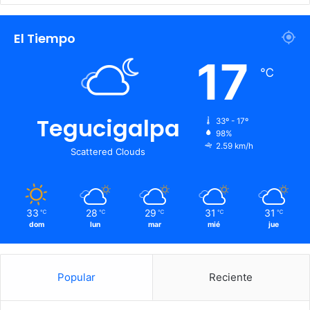
El Tiempo
17
℃
Tegucigalpa
33º - 17º
98%
2.59 km/h
Scattered Clouds
33
28
29
31
31
℃
℃
℃
℃
℃
dom
lun
mar
mié
jue
Popular
Reciente