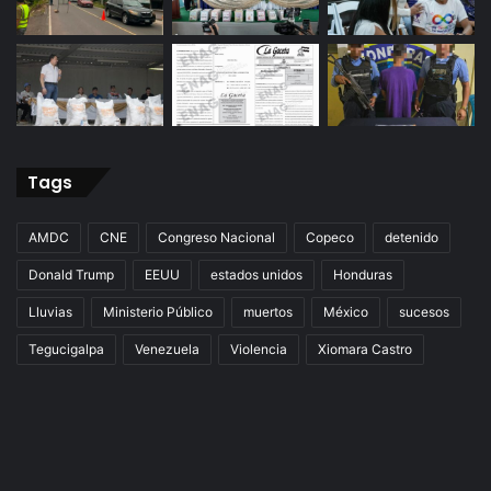
Tags
AMDC
CNE
Congreso Nacional
Copeco
detenido
Donald Trump
EEUU
estados unidos
Honduras
Lluvias
Ministerio Público
muertos
México
sucesos
Tegucigalpa
Venezuela
Violencia
Xiomara Castro