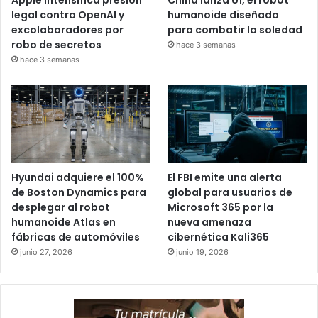
Apple intensifica presión
China lanza U1, el robot
legal contra OpenAI y
humanoide diseñado
excolaboradores por
para combatir la soledad
robo de secretos
hace 3 semanas
hace 3 semanas
Hyundai adquiere el 100%
El FBI emite una alerta
de Boston Dynamics para
global para usuarios de
desplegar al robot
Microsoft 365 por la
humanoide Atlas en
nueva amenaza
fábricas de automóviles
cibernética Kali365
junio 27, 2026
junio 19, 2026