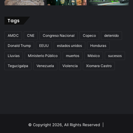
Tags
AMDC
CNE
Congreso Nacional
Copeco
detenido
Donald Trump
EEUU
estados unidos
Honduras
Lluvias
Ministerio Público
muertos
México
sucesos
Tegucigalpa
Venezuela
Violencia
Xiomara Castro
© Copyright 2026, All Rights Reserved |