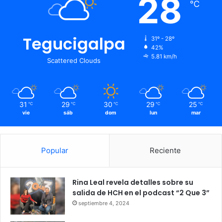
28
℃
Tegucigalpa
31º - 28º
42%
5.81 km/h
Scattered Clouds
31
29
30
29
25
℃
℃
℃
℃
℃
vie
sáb
dom
lun
mar
Popular
Reciente
Rina Leal revela detalles sobre su
salida de HCH en el podcast “2 Que 3”
septiembre 4, 2024