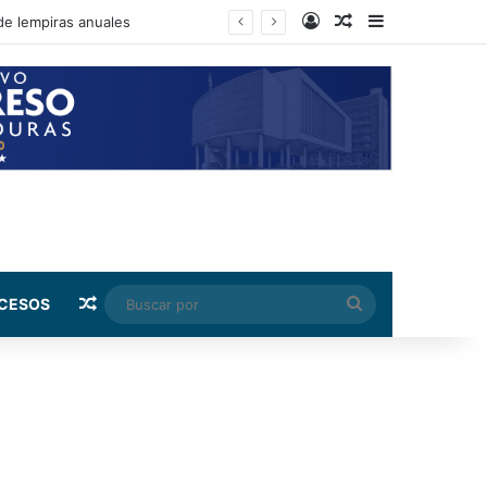
Log In
Random Article
Sidebar
de lempiras anuales
Random Article
Buscar
CESOS
por