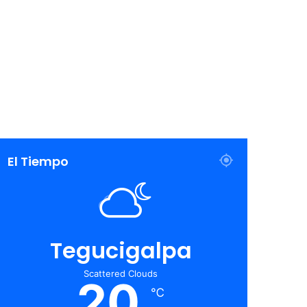
El Tiempo
Tegucigalpa
Scattered Clouds
20
℃