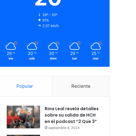
29º - 20º
91%
2.07 km/h
29
30
30
29
25
℃
℃
℃
℃
℃
vie
sáb
dom
lun
mar
Popular
Reciente
Rina Leal revela detalles
sobre su salida de HCH
en el podcast “2 Que 3”
septiembre 4, 2024