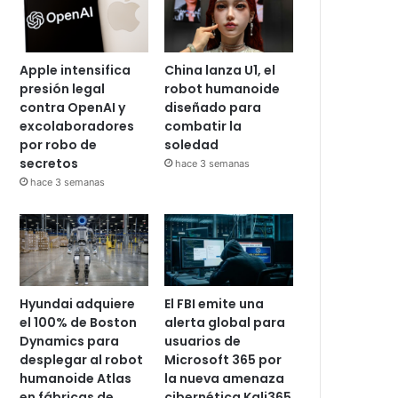
Apple intensifica
China lanza U1, el
presión legal
robot humanoide
contra OpenAI y
diseñado para
excolaboradores
combatir la
por robo de
soledad
secretos
hace 3 semanas
hace 3 semanas
Hyundai adquiere
El FBI emite una
el 100% de Boston
alerta global para
Dynamics para
usuarios de
desplegar al robot
Microsoft 365 por
humanoide Atlas
la nueva amenaza
en fábricas de
cibernética Kali365