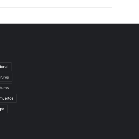
ional
Trump
duras
muertos
lpa