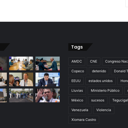
Tags
AMDC
CNE
Congreso Nac
Copeco
detenido
Donald 
EEUU
estados unidos
Hon
Lluvias
Ministerio Público
México
sucesos
Teguciga
Venezuela
Violencia
Xiomara Castro