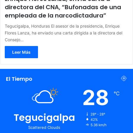
directora del CNA, “Bufonadas de una
empleada de la narcodictadura”
Tegucigalpa, Honduras El asesor de la presidencia, Enrique
Flores Lanza, ha enviado una carta dirigida a la directora del
Consejo…
Leer Más
El Tiempo
28
℃
Tegucigalpa
28º - 28º
42%
5.36 km/h
Scattered Clouds