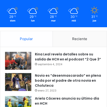
29
29
28
30
31
℃
℃
℃
℃
℃
dom
lun
mar
mié
jue
Popular
Reciente
Rina Leal revela detalles sobre su
salida de HCH en el podcast “2 Que 3”
septiembre 4, 2024
Novio es “desenmascarado” en plena
boda por el padre de otra novia en
Choluteca
enero 27, 2023
Ariela Cáceres anuncia su último día
en HCH