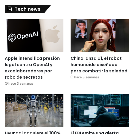
Tech news
Apple intensifica presión
China lanza U1, el robot
legal contra OpenAI y
humanoide diseñado
excolaboradores por
para combatir la soledad
robo de secretos
hace 3 semanas
hace 3 semanas
Hyundai adquiere el 100%
El FBI emite una alerta