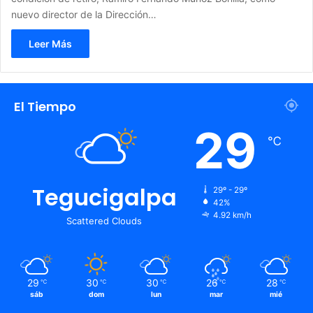
nuevo director de la Dirección…
Leer Más
El Tiempo
29
℃
Tegucigalpa
29º - 29º
42%
4.92 km/h
Scattered Clouds
29
30
30
26
28
℃
℃
℃
℃
℃
sáb
dom
lun
mar
mié