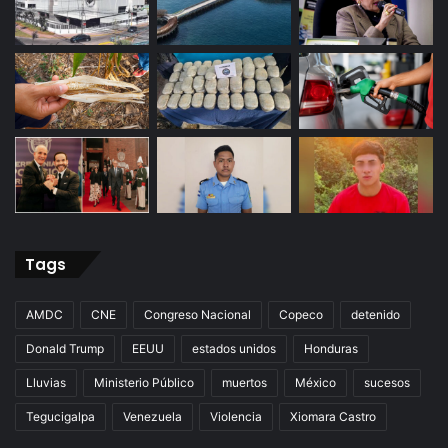
Tags
AMDC
CNE
Congreso Nacional
Copeco
detenido
Donald Trump
EEUU
estados unidos
Honduras
Lluvias
Ministerio Público
muertos
México
sucesos
Tegucigalpa
Venezuela
Violencia
Xiomara Castro