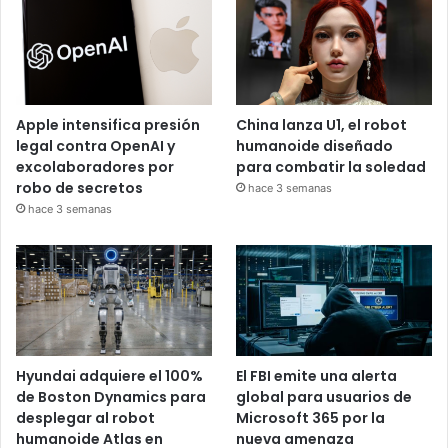
Apple intensifica presión
China lanza U1, el robot
legal contra OpenAI y
humanoide diseñado
excolaboradores por
para combatir la soledad
robo de secretos
hace 3 semanas
hace 3 semanas
Hyundai adquiere el 100%
El FBI emite una alerta
de Boston Dynamics para
global para usuarios de
desplegar al robot
Microsoft 365 por la
humanoide Atlas en
nueva amenaza