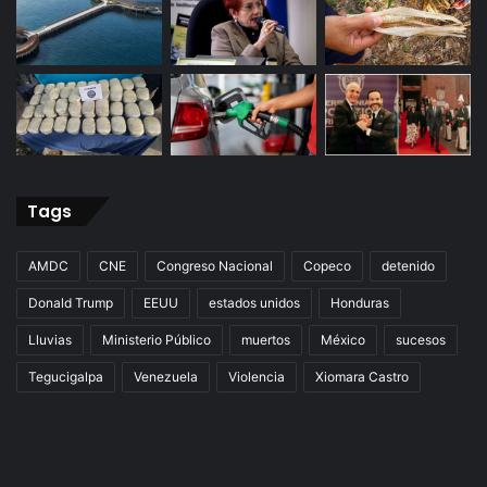
Tags
AMDC
CNE
Congreso Nacional
Copeco
detenido
Donald Trump
EEUU
estados unidos
Honduras
Lluvias
Ministerio Público
muertos
México
sucesos
Tegucigalpa
Venezuela
Violencia
Xiomara Castro