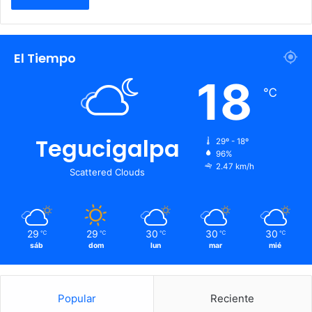
El Tiempo
18
℃
Tegucigalpa
29º - 18º
96%
2.47 km/h
Scattered Clouds
29
29
30
30
30
℃
℃
℃
℃
℃
sáb
dom
lun
mar
mié
Popular
Reciente