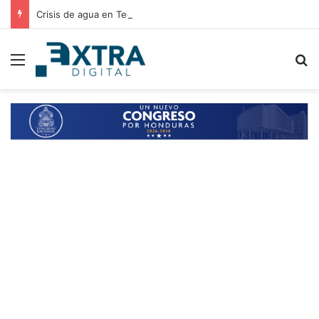
Crisis de agua en Tegucigalpa: autoridades analizan elevar la emergencia a alerta roja
Menu
B