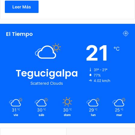
Leer Más
El Tiempo
21
℃
Tegucigalpa
31º - 21º
77%
4.02 km/h
Scattered Clouds
31
30
30
29
25
℃
℃
℃
℃
℃
vie
sáb
dom
lun
mar