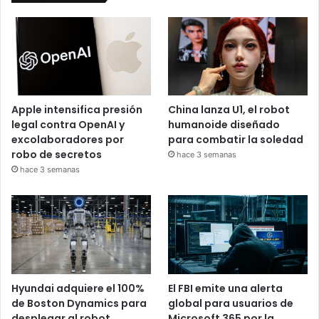
Apple intensifica presión
China lanza U1, el robot
legal contra OpenAI y
humanoide diseñado
excolaboradores por
para combatir la soledad
robo de secretos
hace 3 semanas
hace 3 semanas
Hyundai adquiere el 100%
El FBI emite una alerta
de Boston Dynamics para
global para usuarios de
desplegar al robot
Microsoft 365 por la