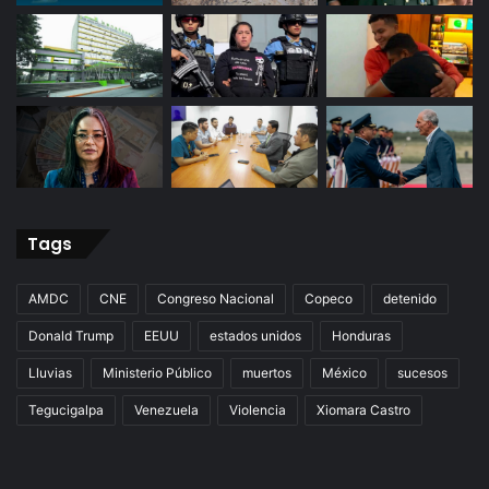
Tags
AMDC
CNE
Congreso Nacional
Copeco
detenido
Donald Trump
EEUU
estados unidos
Honduras
Lluvias
Ministerio Público
muertos
México
sucesos
Tegucigalpa
Venezuela
Violencia
Xiomara Castro