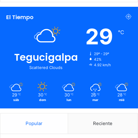
El Tiempo
29
℃
Tegucigalpa
29º - 29º
42%
4.92 km/h
Scattered Clouds
29
30
30
26
28
℃
℃
℃
℃
℃
sáb
dom
lun
mar
mié
Popular
Reciente