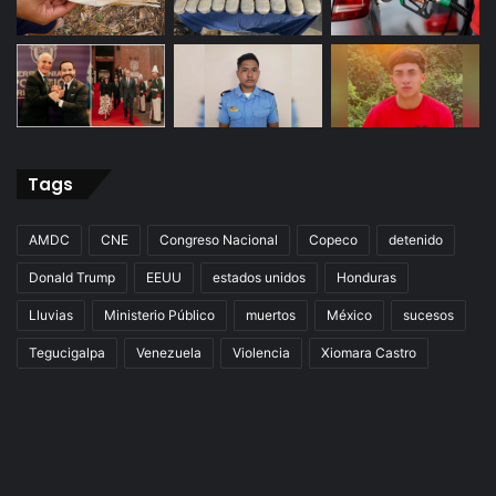
Tags
AMDC
CNE
Congreso Nacional
Copeco
detenido
Donald Trump
EEUU
estados unidos
Honduras
Lluvias
Ministerio Público
muertos
México
sucesos
Tegucigalpa
Venezuela
Violencia
Xiomara Castro