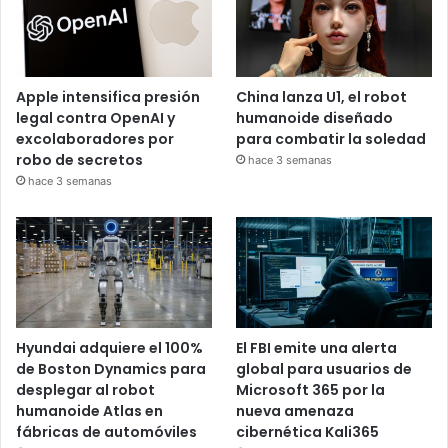
Apple intensifica presión
China lanza U1, el robot
legal contra OpenAI y
humanoide diseñado
excolaboradores por
para combatir la soledad
robo de secretos
hace 3 semanas
hace 3 semanas
Hyundai adquiere el 100%
El FBI emite una alerta
de Boston Dynamics para
global para usuarios de
desplegar al robot
Microsoft 365 por la
humanoide Atlas en
nueva amenaza
fábricas de automóviles
cibernética Kali365