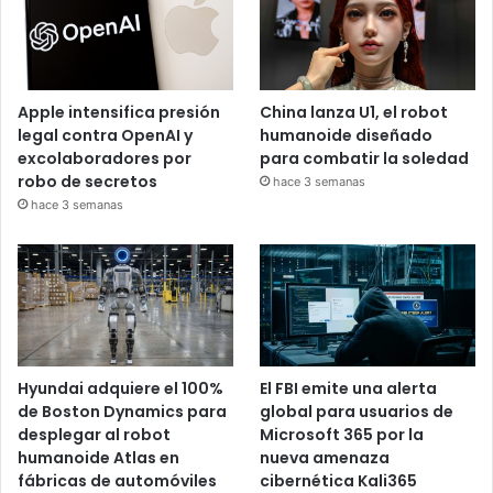
Apple intensifica presión
China lanza U1, el robot
legal contra OpenAI y
humanoide diseñado
excolaboradores por
para combatir la soledad
robo de secretos
hace 3 semanas
hace 3 semanas
Hyundai adquiere el 100%
El FBI emite una alerta
de Boston Dynamics para
global para usuarios de
desplegar al robot
Microsoft 365 por la
humanoide Atlas en
nueva amenaza
fábricas de automóviles
cibernética Kali365