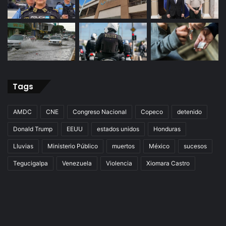
Tags
AMDC
CNE
Congreso Nacional
Copeco
detenido
Donald Trump
EEUU
estados unidos
Honduras
Lluvias
Ministerio Público
muertos
México
sucesos
Tegucigalpa
Venezuela
Violencia
Xiomara Castro