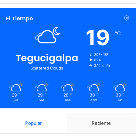
El Tiempo
19
℃
Tegucigalpa
29º - 18º
82%
2.14 km/h
Scattered Clouds
29
29
28
30
30
℃
℃
℃
℃
℃
jue
vie
sáb
dom
lun
Popular
Reciente