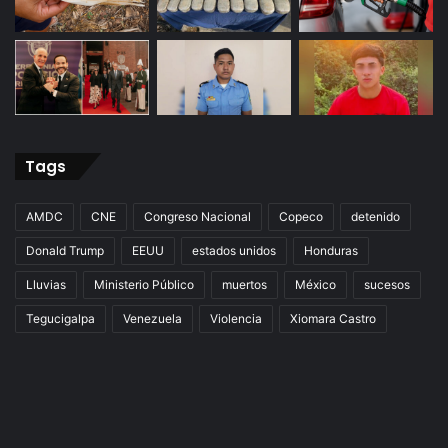
Tags
AMDC
CNE
Congreso Nacional
Copeco
detenido
Donald Trump
EEUU
estados unidos
Honduras
Lluvias
Ministerio Público
muertos
México
sucesos
Tegucigalpa
Venezuela
Violencia
Xiomara Castro