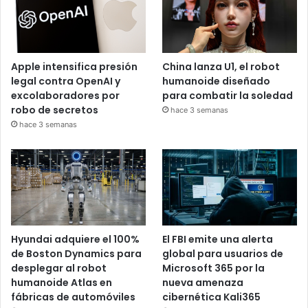
Apple intensifica presión
China lanza U1, el robot
legal contra OpenAI y
humanoide diseñado
excolaboradores por
para combatir la soledad
robo de secretos
hace 3 semanas
hace 3 semanas
Hyundai adquiere el 100%
El FBI emite una alerta
de Boston Dynamics para
global para usuarios de
desplegar al robot
Microsoft 365 por la
humanoide Atlas en
nueva amenaza
fábricas de automóviles
cibernética Kali365