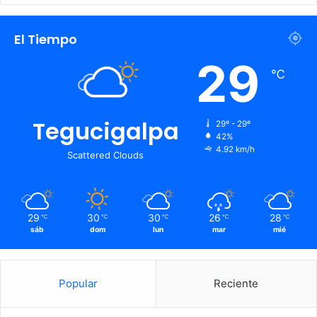
El Tiempo
29
℃
Tegucigalpa
29º - 29º
42%
4.92 km/h
Scattered Clouds
29
30
30
26
28
℃
℃
℃
℃
℃
sáb
dom
lun
mar
mié
Popular
Reciente