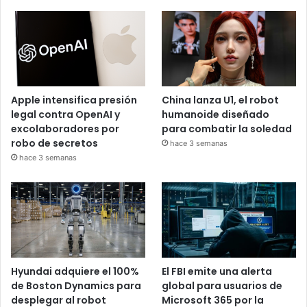
Apple intensifica presión
China lanza U1, el robot
legal contra OpenAI y
humanoide diseñado
excolaboradores por
para combatir la soledad
robo de secretos
hace 3 semanas
hace 3 semanas
Hyundai adquiere el 100%
El FBI emite una alerta
de Boston Dynamics para
global para usuarios de
desplegar al robot
Microsoft 365 por la