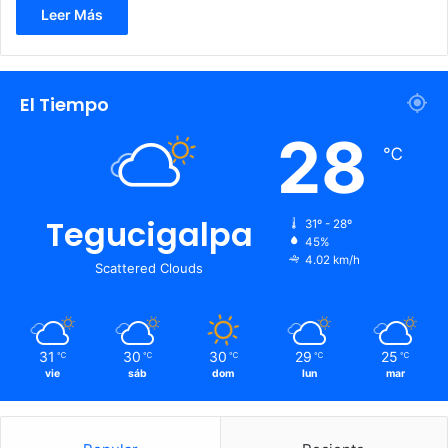
Leer Más
El Tiempo
28
℃
Tegucigalpa
31º - 28º
45%
4.02 km/h
Scattered Clouds
31
30
30
29
25
℃
℃
℃
℃
℃
vie
sáb
dom
lun
mar