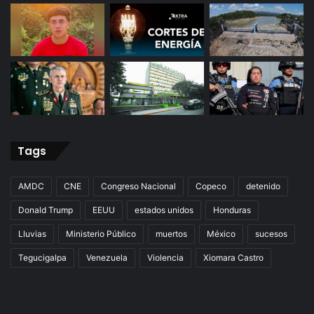
Tags
AMDC
CNE
Congreso Nacional
Copeco
detenido
Donald Trump
EEUU
estados unidos
Honduras
Lluvias
Ministerio Público
muertos
México
sucesos
Tegucigalpa
Venezuela
Violencia
Xiomara Castro