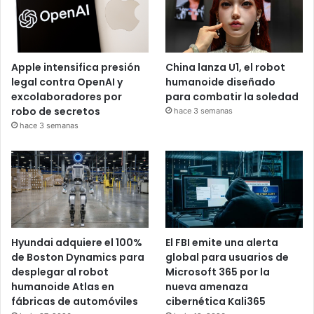
Apple intensifica presión
China lanza U1, el robot
legal contra OpenAI y
humanoide diseñado
excolaboradores por
para combatir la soledad
robo de secretos
hace 3 semanas
hace 3 semanas
Hyundai adquiere el 100%
El FBI emite una alerta
de Boston Dynamics para
global para usuarios de
desplegar al robot
Microsoft 365 por la
humanoide Atlas en
nueva amenaza
fábricas de automóviles
cibernética Kali365