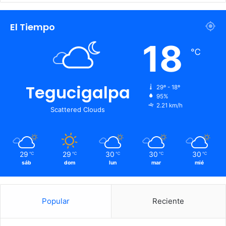
El Tiempo
18
℃
Tegucigalpa
29º - 18º
95%
2.21 km/h
Scattered Clouds
29
29
30
30
30
℃
℃
℃
℃
℃
sáb
dom
lun
mar
mié
Popular
Reciente