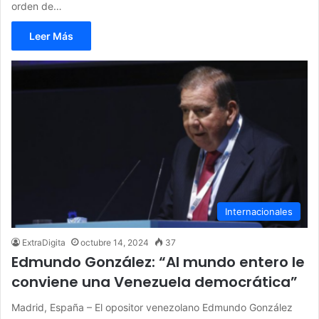
orden de…
Leer Más
Internacionales
ExtraDigita
octubre 14, 2024
37
Edmundo González: “Al mundo entero le
conviene una Venezuela democrática”
Madrid, España – El opositor venezolano Edmundo González