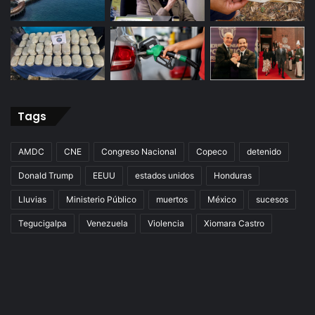
Tags
AMDC
CNE
Congreso Nacional
Copeco
detenido
Donald Trump
EEUU
estados unidos
Honduras
Lluvias
Ministerio Público
muertos
México
sucesos
Tegucigalpa
Venezuela
Violencia
Xiomara Castro