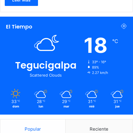
El Tiempo
18
℃
Tegucigalpa
33º - 16º
89%
2.27 km/h
Scattered Clouds
33
28
29
31
31
℃
℃
℃
℃
℃
dom
lun
mar
mié
jue
Popular
Reciente