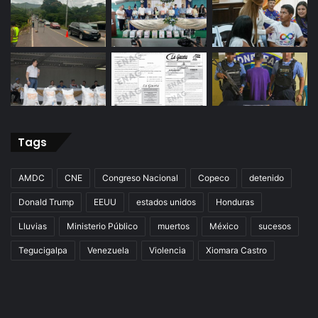
Tags
AMDC
CNE
Congreso Nacional
Copeco
detenido
Donald Trump
EEUU
estados unidos
Honduras
Lluvias
Ministerio Público
muertos
México
sucesos
Tegucigalpa
Venezuela
Violencia
Xiomara Castro