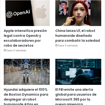
Apple intensifica presión
China lanza U1, el robot
legal contra OpenAI y
humanoide diseñado
excolaboradores por
para combatir la soledad
robo de secretos
hace 3 semanas
hace 3 semanas
Hyundai adquiere el 100%
El FBI emite una alerta
de Boston Dynamics para
global para usuarios de
desplegar al robot
Microsoft 365 por la
humanoide Atlas en
nueva amenaza