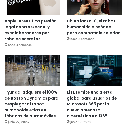
Apple intensifica presión
China lanza U1, el robot
legal contra OpenAI y
humanoide diseñado
excolaboradores por
para combatir la soledad
robo de secretos
hace 3 semanas
hace 3 semanas
Hyundai adquiere el 100%
El FBI emite una alerta
de Boston Dynamics para
global para usuarios de
desplegar al robot
Microsoft 365 por la
humanoide Atlas en
nueva amenaza
fábricas de automóviles
cibernética Kali365
junio 27, 2026
junio 19, 2026