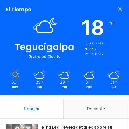
El Tiempo
18
℃
Tegucigalpa
32º - 16º
87%
2.3 km/h
Scattered Clouds
32
29
29
31
31
℃
℃
℃
℃
℃
dom
lun
mar
mié
jue
Popular
Reciente
Rina Leal revela detalles sobre su