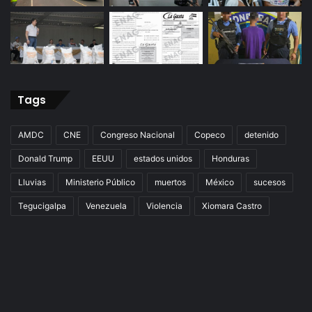
Tags
AMDC
CNE
Congreso Nacional
Copeco
detenido
Donald Trump
EEUU
estados unidos
Honduras
Lluvias
Ministerio Público
muertos
México
sucesos
Tegucigalpa
Venezuela
Violencia
Xiomara Castro