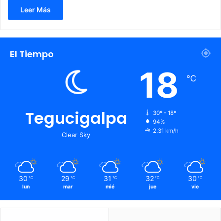
Leer Más
El Tiempo
18
℃
Tegucigalpa
30º - 18º
94%
2.31 km/h
Clear Sky
30
29
31
32
30
℃
℃
℃
℃
℃
lun
mar
mié
jue
vie