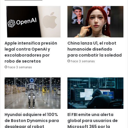
Apple intensifica presión
China lanza U1, el robot
legal contra OpenAI y
humanoide diseñado
excolaboradores por
para combatir la soledad
robo de secretos
hace 3 semanas
hace 3 semanas
Hyundai adquiere el 100%
El FBI emite una alerta
de Boston Dynamics para
global para usuarios de
desplegar al robot
Microsoft 365 por la