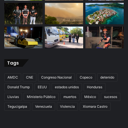
Tags
AMDC
CNE
Congreso Nacional
Copeco
detenido
Donald Trump
EEUU
estados unidos
Honduras
Lluvias
Ministerio Público
muertos
México
sucesos
Tegucigalpa
Venezuela
Violencia
Xiomara Castro