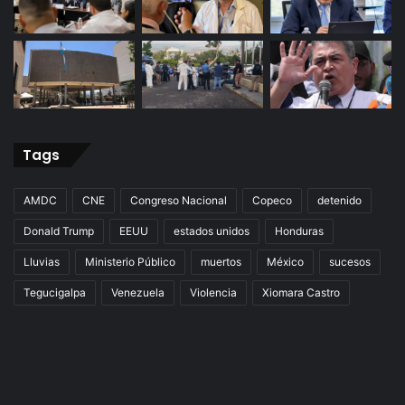
Tags
AMDC
CNE
Congreso Nacional
Copeco
detenido
Donald Trump
EEUU
estados unidos
Honduras
Lluvias
Ministerio Público
muertos
México
sucesos
Tegucigalpa
Venezuela
Violencia
Xiomara Castro