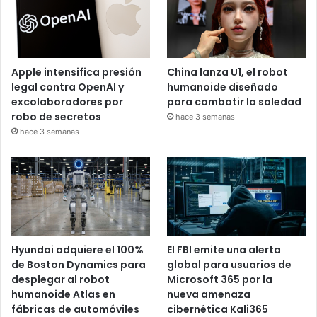
Apple intensifica presión
China lanza U1, el robot
legal contra OpenAI y
humanoide diseñado
excolaboradores por
para combatir la soledad
robo de secretos
hace 3 semanas
hace 3 semanas
Hyundai adquiere el 100%
El FBI emite una alerta
de Boston Dynamics para
global para usuarios de
desplegar al robot
Microsoft 365 por la
humanoide Atlas en
nueva amenaza
fábricas de automóviles
cibernética Kali365