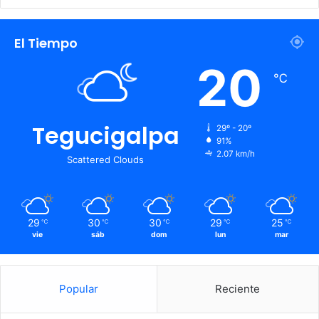
El Tiempo
20
℃
Tegucigalpa
29º - 20º
91%
2.07 km/h
Scattered Clouds
29
30
30
29
25
℃
℃
℃
℃
℃
vie
sáb
dom
lun
mar
Popular
Reciente