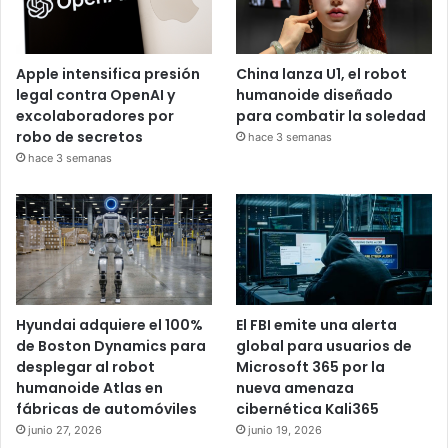
Apple intensifica presión
China lanza U1, el robot
legal contra OpenAI y
humanoide diseñado
excolaboradores por
para combatir la soledad
robo de secretos
hace 3 semanas
hace 3 semanas
Hyundai adquiere el 100%
El FBI emite una alerta
de Boston Dynamics para
global para usuarios de
desplegar al robot
Microsoft 365 por la
humanoide Atlas en
nueva amenaza
fábricas de automóviles
cibernética Kali365
junio 27, 2026
junio 19, 2026