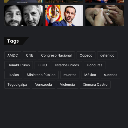
Tags
AMDC
CNE
Congreso Nacional
Copeco
detenido
Donald Trump
EEUU
estados unidos
Honduras
Lluvias
Ministerio Público
muertos
México
sucesos
Tegucigalpa
Venezuela
Violencia
Xiomara Castro