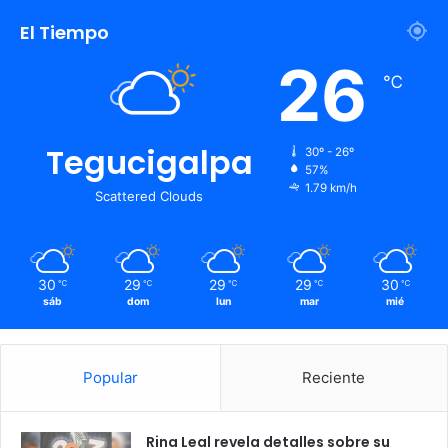
El Tiempo
26
℃
Tegucigalpa
30º - 26º
57%
1.79 km/h
Scattered Clouds
30
29
29
29
30
℃
℃
℃
℃
℃
sáb
dom
lun
mar
mié
Popular
Reciente
Rina Leal revela detalles sobre su