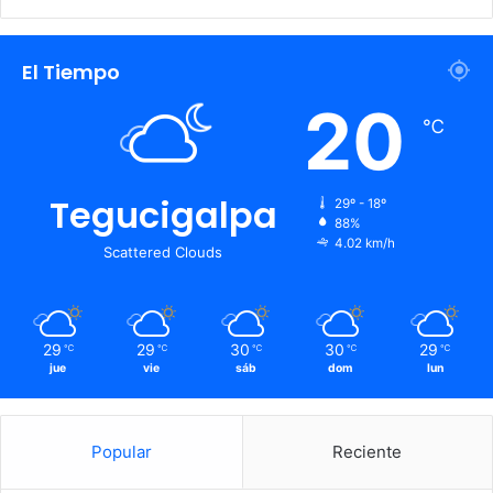
El Tiempo
20
℃
Tegucigalpa
29º - 18º
88%
4.02 km/h
Scattered Clouds
29
29
30
30
29
℃
℃
℃
℃
℃
jue
vie
sáb
dom
lun
Popular
Reciente