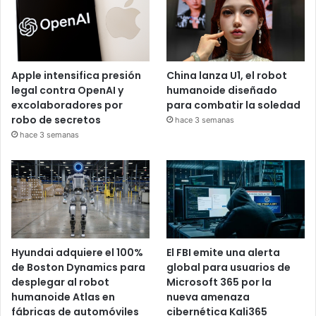
Apple intensifica presión
China lanza U1, el robot
legal contra OpenAI y
humanoide diseñado
excolaboradores por
para combatir la soledad
robo de secretos
hace 3 semanas
hace 3 semanas
Hyundai adquiere el 100%
El FBI emite una alerta
de Boston Dynamics para
global para usuarios de
desplegar al robot
Microsoft 365 por la
humanoide Atlas en
nueva amenaza
fábricas de automóviles
cibernética Kali365