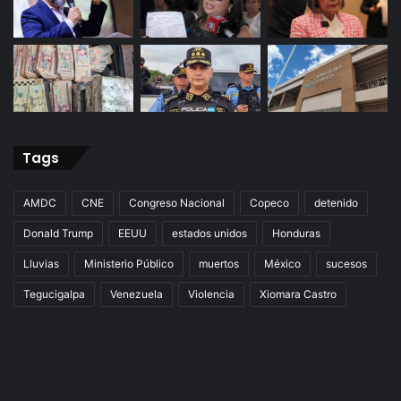
Tags
AMDC
CNE
Congreso Nacional
Copeco
detenido
Donald Trump
EEUU
estados unidos
Honduras
Lluvias
Ministerio Público
muertos
México
sucesos
Tegucigalpa
Venezuela
Violencia
Xiomara Castro