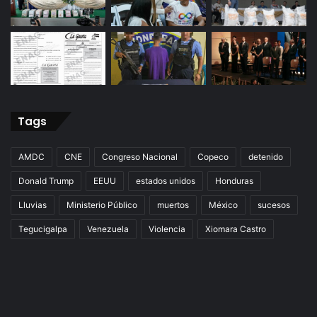
Tags
AMDC
CNE
Congreso Nacional
Copeco
detenido
Donald Trump
EEUU
estados unidos
Honduras
Lluvias
Ministerio Público
muertos
México
sucesos
Tegucigalpa
Venezuela
Violencia
Xiomara Castro