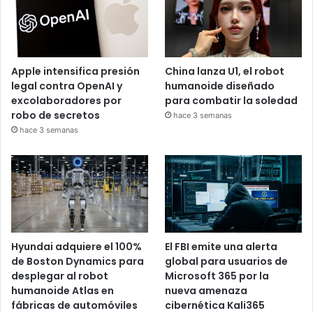
Apple intensifica presión
China lanza U1, el robot
legal contra OpenAI y
humanoide diseñado
excolaboradores por
para combatir la soledad
robo de secretos
hace 3 semanas
hace 3 semanas
Hyundai adquiere el 100%
El FBI emite una alerta
de Boston Dynamics para
global para usuarios de
desplegar al robot
Microsoft 365 por la
humanoide Atlas en
nueva amenaza
fábricas de automóviles
cibernética Kali365