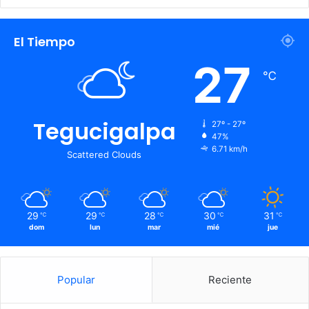
El Tiempo
27
℃
Tegucigalpa
27º - 27º
47%
6.71 km/h
Scattered Clouds
29
29
28
30
31
℃
℃
℃
℃
℃
dom
lun
mar
mié
jue
Popular
Reciente