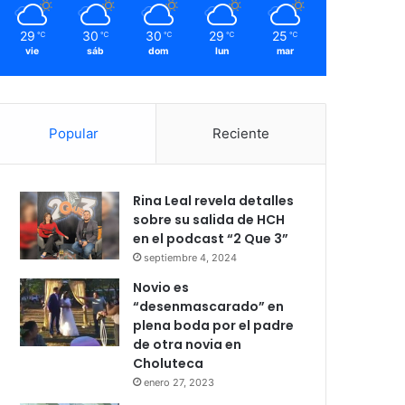
29
30
30
29
25
℃
℃
℃
℃
℃
vie
sáb
dom
lun
mar
Popular
Reciente
Rina Leal revela detalles
sobre su salida de HCH
en el podcast “2 Que 3”
septiembre 4, 2024
Novio es
“desenmascarado” en
plena boda por el padre
de otra novia en
Choluteca
enero 27, 2023