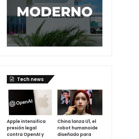
Tech news
Apple intensifica
China lanza U1, el
presión legal
robot humanoide
contra OpenAI y
diseñado para