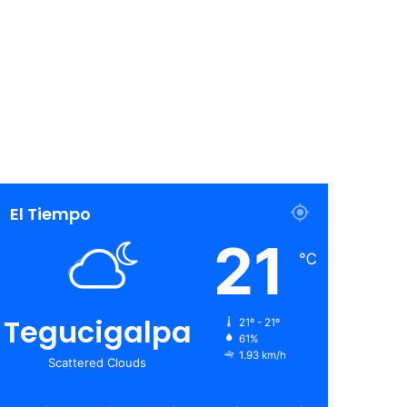
El Tiempo
21
℃
Tegucigalpa
21º - 21º
61%
1.93 km/h
Scattered Clouds