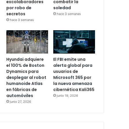
excolaboradores
combatir la
por robo de
soledad
secretos
hace 3 semanas
hace 3 semanas
Hyundai adquiere
El FBI emite una
el 100% de Boston
alerta global para
Dynamics para
usuarios de
desplegar al robot
Microsoft 365 por
humanoide Atlas
la nueva amenaza
en fábricas de
cibernética Kali365
automóviles
junio 19, 2026
junio 27, 2026