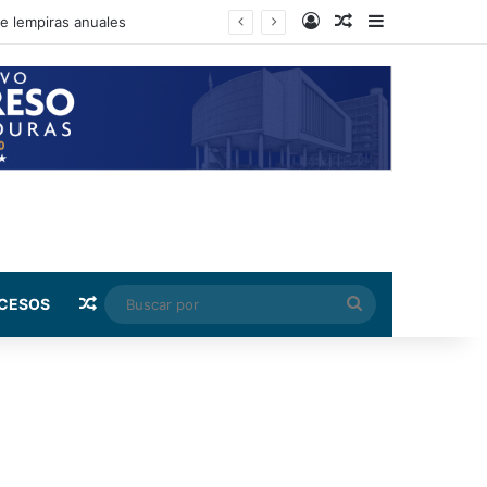
Log In
Random Article
Sidebar
de lempiras anuales
Random Article
Buscar
CESOS
por