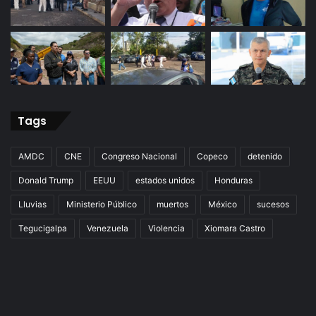
Tags
AMDC
CNE
Congreso Nacional
Copeco
detenido
Donald Trump
EEUU
estados unidos
Honduras
Lluvias
Ministerio Público
muertos
México
sucesos
Tegucigalpa
Venezuela
Violencia
Xiomara Castro