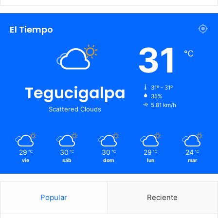
El Tiempo
31
℃
Tegucigalpa
31º - 31º
35%
5.81 km/h
Scattered Clouds
29
30
30
29
24
℃
℃
℃
℃
℃
vie
sáb
dom
lun
mar
Popular
Reciente