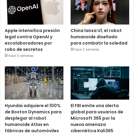
Apple intensifica presión
China lanza U1, el robot
legal contra OpenAI y
humanoide diseñado
excolaboradores por
para combatir la soledad
robo de secretos
hace 3 semanas
hace 3 semanas
Hyundai adquiere el 100%
El FBI emite una alerta
de Boston Dynamics para
global para usuarios de
desplegar al robot
Microsoft 365 por la
humanoide Atlas en
nueva amenaza
fábricas de automóviles
cibernética Kali365