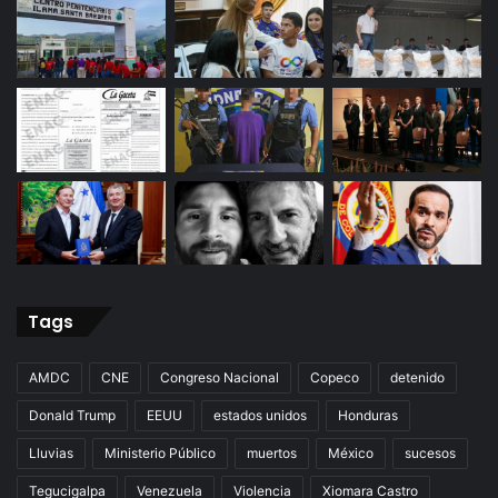
Tags
AMDC
CNE
Congreso Nacional
Copeco
detenido
Donald Trump
EEUU
estados unidos
Honduras
Lluvias
Ministerio Público
muertos
México
sucesos
Tegucigalpa
Venezuela
Violencia
Xiomara Castro