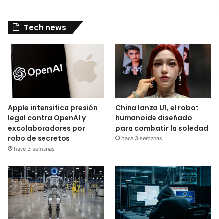
Tech news
Apple intensifica presión
China lanza U1, el robot
legal contra OpenAI y
humanoide diseñado
excolaboradores por
para combatir la soledad
robo de secretos
hace 3 semanas
hace 3 semanas