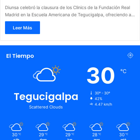
Diunsa celebró la clausura de los Clinics de la Fundación Real
Madrid en la Escuela Americana de Tegucigalpa, ofreciendo a…
Leer Más
El Tiempo
30
℃
Tegucigalpa
30º - 30º
42%
4.47 km/h
Scattered Clouds
30
29
29
28
30
℃
℃
℃
℃
℃
sáb
dom
lun
mar
mié