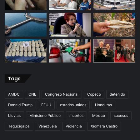
Tags
AMDC
CNE
Congreso Nacional
Copeco
detenido
Donald Trump
EEUU
estados unidos
Honduras
Lluvias
Ministerio Público
muertos
México
sucesos
Tegucigalpa
Venezuela
Violencia
Xiomara Castro