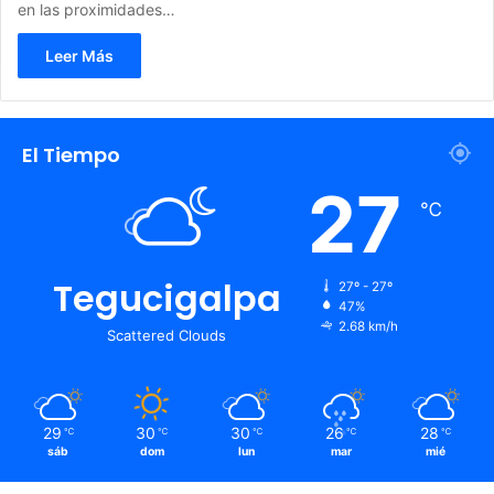
en las proximidades…
Leer Más
El Tiempo
27
℃
Tegucigalpa
27º - 27º
47%
2.68 km/h
Scattered Clouds
29
30
30
26
28
℃
℃
℃
℃
℃
sáb
dom
lun
mar
mié