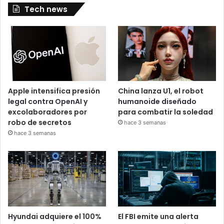
Tech news
Apple intensifica presión
China lanza U1, el robot
legal contra OpenAI y
humanoide diseñado
excolaboradores por
para combatir la soledad
robo de secretos
hace 3 semanas
hace 3 semanas
Hyundai adquiere el 100%
El FBI emite una alerta