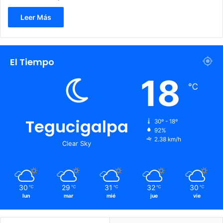
Leer Más
El Tiempo
18
℃
Tegucigalpa
30º - 18º
92%
2.38 km/h
Clear Sky
30
29
31
32
30
℃
℃
℃
℃
℃
lun
mar
mié
jue
vie