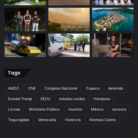
Tags
AMDC
CNE
Congreso Nacional
Copeco
detenido
Donald Trump
EEUU
estados unidos
Honduras
Lluvias
Ministerio Público
muertos
México
sucesos
Tegucigalpa
Venezuela
Violencia
Xiomara Castro