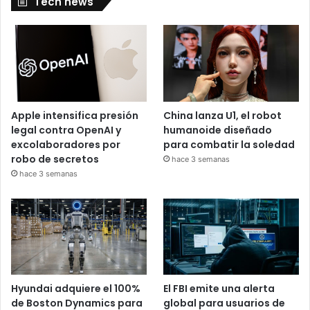
Tech news
Apple intensifica presión
China lanza U1, el robot
legal contra OpenAI y
humanoide diseñado
excolaboradores por
para combatir la soledad
robo de secretos
hace 3 semanas
hace 3 semanas
Hyundai adquiere el 100%
El FBI emite una alerta
de Boston Dynamics para
global para usuarios de